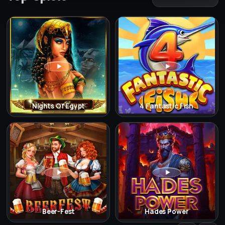
Nights Of Egypt
4 Fantastic Fish
Beer-Fest
Hades Power