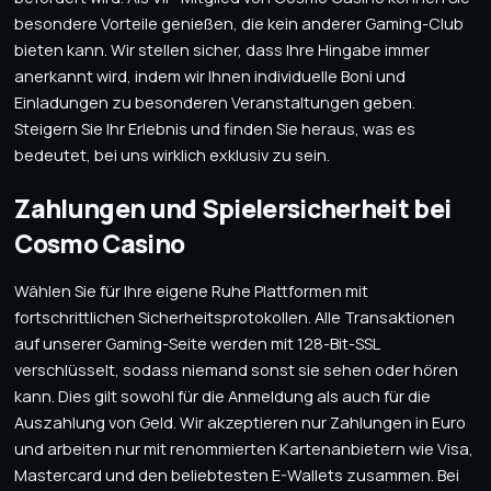
besondere Vorteile genießen, die kein anderer Gaming-Club
bieten kann. Wir stellen sicher, dass Ihre Hingabe immer
anerkannt wird, indem wir Ihnen individuelle Boni und
Einladungen zu besonderen Veranstaltungen geben.
Steigern Sie Ihr Erlebnis und finden Sie heraus, was es
bedeutet, bei uns wirklich exklusiv zu sein.
Zahlungen und Spielersicherheit bei
Cosmo Casino
Wählen Sie für Ihre eigene Ruhe Plattformen mit
fortschrittlichen Sicherheitsprotokollen. Alle Transaktionen
auf unserer Gaming-Seite werden mit 128-Bit-SSL
verschlüsselt, sodass niemand sonst sie sehen oder hören
kann. Dies gilt sowohl für die Anmeldung als auch für die
Auszahlung von Geld. Wir akzeptieren nur Zahlungen in Euro
und arbeiten nur mit renommierten Kartenanbietern wie Visa,
Mastercard und den beliebtesten E-Wallets zusammen. Bei