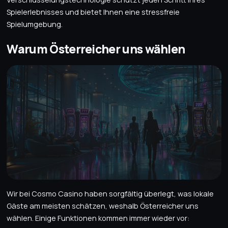
Spielerlebnisses und bietet Ihnen eine stressfreie
Spielumgebung.
Warum Österreicher uns wählen
Wir bei Cosmo Casino haben sorgfältig überlegt, was lokale
Gäste am meisten schätzen, weshalb Österreicher uns
wählen. Einige Funktionen kommen immer wieder vor: