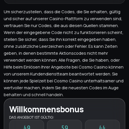
Um sicherzustellen, dass die Codes, die Sie erhalten, gültig
und sicher auf unserer Casino-Plattform zu verwenden sind,
vertrauen Sie nur Codes, die aus diesen Quellen stammen.
Wenn der eingegebene Code nicht zu funktionieren scheint,
stellen Sie sicher, dass Sie ihn korrekt eingegeben haben,
ohne zusätzliche Leerzeichen oder Fehler. Es kann Zeiten
geben, in denen bestimmte Aktionscodes nicht mehr
verwendet werden können. Alle Fragen, die Sie haben, oder
Hilfe beim Einlösen Ihrer Angebote bei Cosmo Casino können
von unserem Kundendienstteam beantwortet werden. Sie
können jede Spielzeit bei Cosmo Casino unterhaltsamer und
wertvoller machen, indem Sie die neuesten Codes im Auge
behalten und schnell handeln.
Willkommensbonus
DAS ANGEBOT IST GÜLTIG:
49
59
42