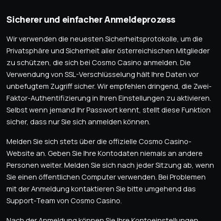
Sicherer und einfacher Anmeldeprozess
Wir verwenden die neuesten Sicherheitsprotokolle, um die
Privatsphäre und Sicherheit aller österreichischen Mitglieder
zu schützen, die sich bei Cosmo Casino anmelden. Die
Verwendung von SSL-Verschlüsselung hält Ihre Daten vor
unbefugtem Zugriff sicher. Wir empfehlen dringend, die Zwei-
Faktor-Authentifizierung in Ihren Einstellungen zu aktivieren.
Selbst wenn jemand Ihr Passwort kennt, stellt diese Funktion
sicher, dass nur Sie sich anmelden können.
Melden Sie sich stets über die offizielle Cosmo Casino-
Website an. Geben Sie Ihre Kontodaten niemals an andere
Personen weiter. Melden Sie sich nach jeder Sitzung ab, wenn
Sie einen öffentlichen Computer verwenden. Bei Problemen
mit der Anmeldung kontaktieren Sie bitte umgehend das
Support-Team von Cosmo Casino.
Nach der Anmeldung können Sie Ihre Kontoeinstellungen