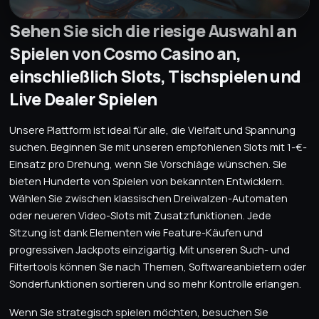
Sehen Sie sich die riesige Auswahl an
Spielen von Cosmo Casino an,
einschließlich Slots, Tischspielen und
Live Dealer Spielen
Unsere Plattform ist ideal für alle, die Vielfalt und Spannung
suchen. Beginnen Sie mit unseren empfohlenen Slots mit 1-€-
Einsatz pro Drehung, wenn Sie Vorschläge wünschen. Sie
bieten Hunderte von Spielen von bekannten Entwicklern.
Wählen Sie zwischen klassischen Dreiwalzen-Automaten
oder neueren Video-Slots mit Zusatzfunktionen. Jede
Sitzung ist dank Elementen wie Feature-Käufen und
progressiven Jackpots einzigartig. Mit unseren Such- und
Filtertools können Sie nach Themen, Softwareanbietern oder
Sonderfunktionen sortieren und so mehr Kontrolle erlangen.
Wenn Sie strategisch spielen möchten, besuchen Sie