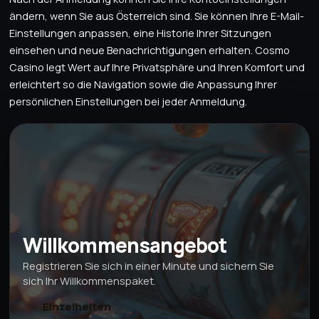
ändern, wenn Sie aus Österreich sind. Sie können Ihre E-Mail-
Einstellungen anpassen, eine Historie Ihrer Sitzungen
einsehen und neue Benachrichtigungen erhalten. Cosmo
Casino legt Wert auf Ihre Privatsphäre und Ihren Komfort und
erleichtert so die Navigation sowie die Anpassung Ihrer
persönlichen Einstellungen bei jeder Anmeldung.
Willkommensangebot
Registrieren Sie sich in einer Minute und sichern Sie
sich Ihr Willkommenspaket.
Einzelheiten